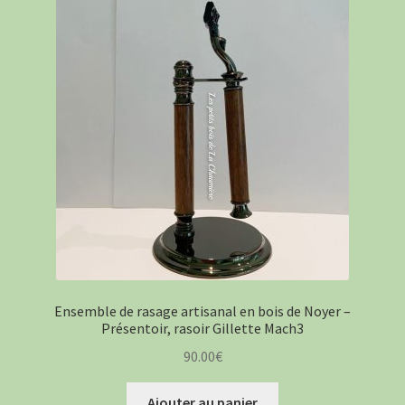
récent
enfant
au
plus
ancien
Ensemble de rasage artisanal en bois de Noyer –
Présentoir, rasoir Gillette Mach3
90.00
€
Ajouter au panier