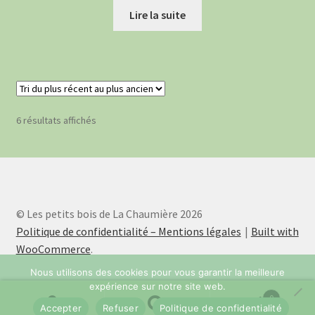
Lire la suite
Trié
6 résultats affichés
du
plus
récent
au
plus
ancien
© Les petits bois de La Chaumière 2026
Politique de confidentialité – Mentions légales
Built with
WooCommerce
.
Nous utilisons des cookies pour vous garantir la meilleure
expérience sur notre site web.
0
Accepter
Refuser
Politique de confidentialité
Recherche
Recherche