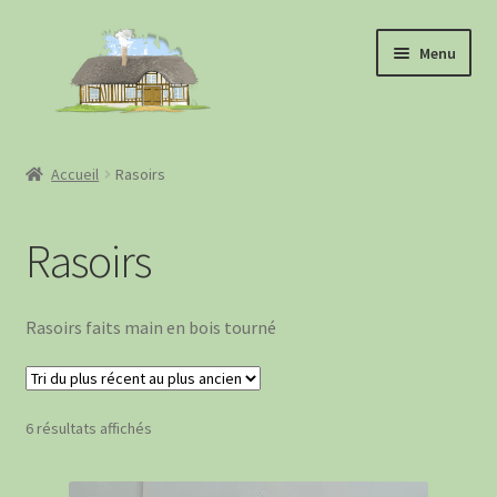
Aller
Aller
Menu
à
au
la
contenu
navigation
Boutique
Accueil
Rasoirs
A propos
Rasoirs
Contact
Evènements
Rasoirs faits main en bois tourné
Points de vente
Trié
6 résultats affichés
Ouvrir
CGV
du
le
plus
menu
Panier